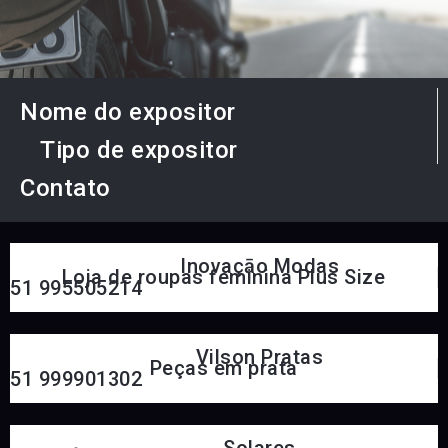
Nome do expositor
Tipo de expositor
Contato
Inovaçāo Modas
Loja de roupas feminina Plus Size
51 995505214
Vilson Pratas
Peças em prata
51 999901302
Solares