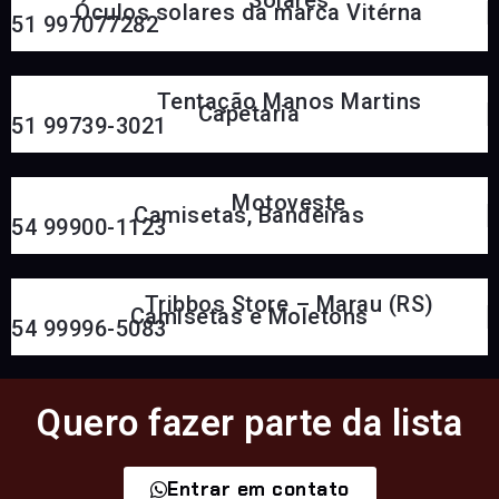
Óculos solares da marca Vitérna
51 997077282
Tentação Manos Martins
Capetaria
51 99739-3021
Motoveste
Camisetas, Bandeiras
54 99900-1123
Tribbos Store – Marau (RS)
Camisetas e Moletons
54 99996-5083
Quero fazer parte da lista
Entrar em contato